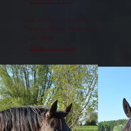
->
Salta de la Luz
und ein hervorragendes
Smocky Black Stutfohlen im
Jahr 2018
->
Wien de la Luz