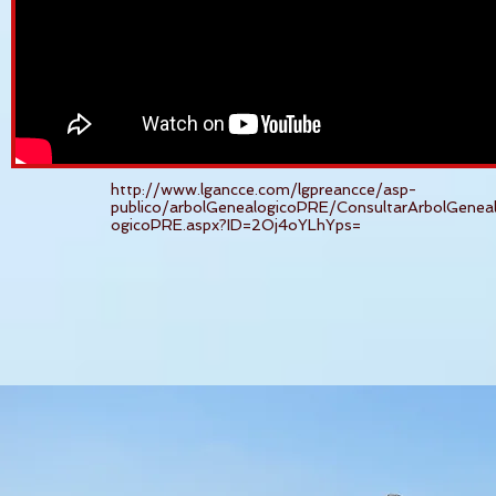
http://www.lgancce.com/lgpreancce/asp-
publico/arbolGenealogicoPRE/ConsultarArbolGenea
ogicoPRE.aspx?ID=2Oj4oYLhYps=