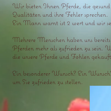
Wir bieten Ihnen Pferde, die gesund 
Qualitäten und ihre Fehler sprechen.
Ein Mann warnt ist 2 wert und wir se
Mehrere Menschen haben uns bereits i
Pferden mehr als zufrieden zu sein.
die unsere Pferde und Fohlen gekauf
Ein besonderer Wunsch? Ein Wunsch?
um Sie zufrieden zu stellen.