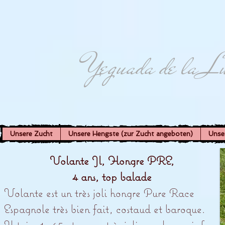
Yeguada de la L
Unsere Zucht
Unsere Hengste (zur Zucht angeboten)
Unse
Volante Jl, Hongre PRE,
4 ans, top balade
Volante est un très joli hongre Pure Race
Espagnole très bien fait, costaud et baroque.
Il toise 1m65 et a une très jolie couleur gris fer.