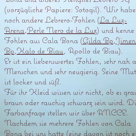
(vorzügliche Papiere: Sotogil). Wir hab
noch andere Lebrero-Fohlen (
La Luz-
Arena
,
Perle Nero de la Luz
) und kenne
Fohlen aus Cala Bona (
Gilda Bp
,
Jimen
Bp
,
Kalo de Biau
, Apollo de Biau).
Er ist ein liebenswertes Fohlen, sehr nah
Menschen und sehr neugierig. Seine Mut
ist locker und süß.
Für ihr Kleid wissen wir nicht, ob es gra
braun oder rauchig schwarz sein wird. D
Farbanfrage stellen wir über ANCCE.
Nachdem sie mehrere Fohlen von Cala
Bona bei uns hatte (eine davon ist noch e