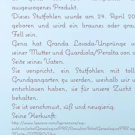
ausgewogenes Produkt.
Dieses Stutfohlen wurde am 29. April 20
geboren und wird ein braunes oder grau
Fell sein.
Gena hat Granda Losada-Ursprünge v
seiner Mutter und Guardiola/Peralta von 
Seite seines Vaters.
Sie verspricht, ein Stutfohlen mit toll
Grundgangarten zu werden, weshalb wir u
entschlossen haben, sie für unsere Zucht
behalten.
Sie ist verschmust, süß und neugierig.
Seine Herkunft:
http://www.lgancce.com/lgpreancce/asp-
publico/arbolGenealogicoPRE/ConsultarArbolGenealogicoPRE.as
ID=26yLQMRCzUk=