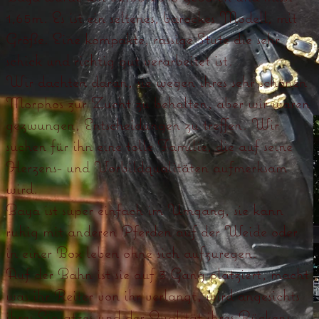
1,65m. Es ist ein seltenes, barockes Modell, mit
Größe. Eine kompakte, rassige Stute die sehr
schick und richtig gut verarbeitet ist.
Wir dachten daran, sie wegen ihres sehr schönen
Morphos zur Zucht zu behalten, aber wir waren
gezwungen, Entscheidungen zu treffen. Wir
suchen für ihn eine tolle Familie, die auf seine
Herzens- und Vorbildqualitäten aufmerksam
wird.
Baya ist super einfach im Umgang, sie kann
ruhig mit anderen Pferden auf der Weide oder
in einer Box leben ohne sich aufzuregen.
Auf der Bahn ist sie auf 3 Gang platziert, macht
was ihr Reiter von ihr verlangt, wird angesichts
ihres Einsatzes und der Qualität ihres Rückens