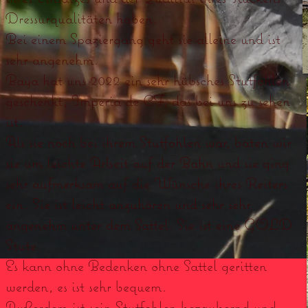
Dressurqualitäten haben.
Bei einem Spaziergang geht sie alleine und ist
sehr angenehm.
Baya hat uns 2022 ein sehr hübsches Stutfohlen
geschenkt, Imperia de CF, das bei uns zu sehen
ist.
Als sie noch bei ihrem Stutfohlen war, baten wir
sie um leichte Arbeit auf der Bahn und sie ging
sehr aufmerksam auf die Wünsche ihres Reiters
ein. Sie ist leicht anzuhören und sehr sehr
angenehm unter dem Sattel. Sie ist eine GOLD
Stute.
Es kann ohne Bedenken ohne Sattel geritten
werden, es ist sehr bequem.
Außerdem ist sein Stutfohlen bezaubernd und