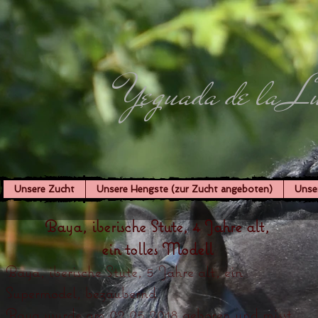
Yeguada de la L
Unsere Zucht
Unsere Hengste (zur Zucht angeboten)
Unse
Baya, iberische Stute, 4 Jahre alt,
ein tolles Modell
Baya, iberische Stute, 5 Jahre alt, ein
Supermodel, bezaubernd
Baya wurde am 02.05.2018 geboren und misst