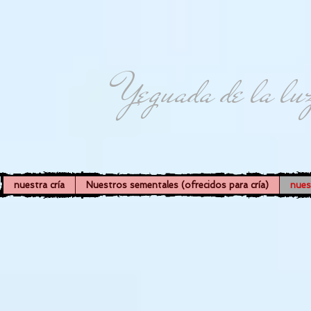
Yeguada de la lu
nuestra cría
Nuestros sementales (ofrecidos para cría)
nues