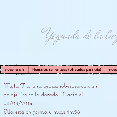
Yeguada de la lu
nuestra cría
Nuestros sementales (ofrecidos para cría)
nues
Myta F es una yegua soberbia con un
pelaje Isabella dorado. Nació el
03/08/2014.
Ella está en forma y mide 1m58.