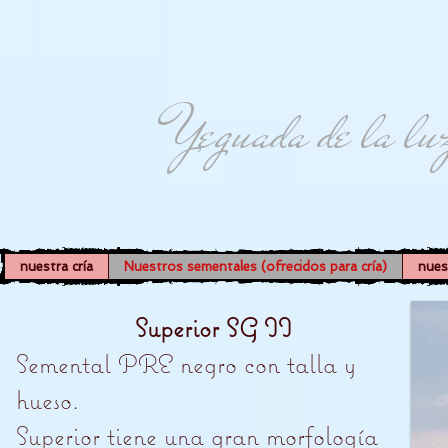
Yeguada de la lu
nuestra cría
Nuestros sementales (ofrecidos para cría)
nues
Superior SG II
Semental PRE negro con talla y
hueso.
Superior tiene una gran morfología