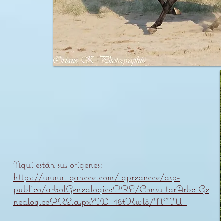
Aquí están sus orígenes:
https://www.lgancce.com/lgpreancce/asp-
publico/arbolGenealogicoPRE/ConsultarArbolGe
nealogicoPRE.aspx?ID=18tKwl8/NNU=