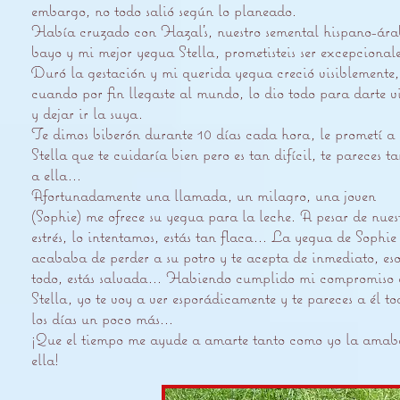
embargo, no todo salió según lo planeado.
Había cruzado con Hazal's, nuestro semental hispano-ára
bayo y mi mejor yegua Stella, prometisteis ser excepcionale
Duró la gestación y mi querida yegua creció visiblemente,
cuando por fin llegaste al mundo, lo dio todo para darte v
y dejar ir la suya.
Te dimos biberón durante 10 días cada hora, le prometí a
Stella que te cuidaría bien pero es tan difícil, te pareces t
a ella...
Afortunadamente una llamada, un milagro, una joven
(Sophie) me ofrece su yegua para la leche. A pesar de nues
estrés, lo intentamos, estás tan flaca... La yegua de Sophie
acababa de perder a su potro y te acepta de inmediato, eso
todo, estás salvada... Habiendo cumplido mi compromiso
Stella, yo te voy a ver esporádicamente y te pareces a él to
los días un poco más...
¡Que el tiempo me ayude a amarte tanto como yo la amab
ella!