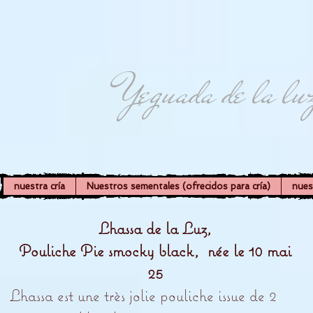
Yeguada de la lu
nuestra cría
Nuestros sementales (ofrecidos para cría)
nues
Lhassa de la Luz,
Pouliche Pie smocky black, née le 10 mai
25
Lhassa est une très jolie pouliche issue de 2