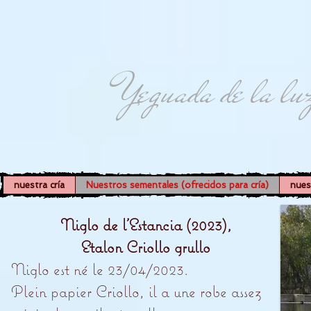
Yeguada de la lu
nuestra cría
Nuestros sementales (ofrecidos para cría)
nues
Niglo de l'Estancia (2023),
Etalon Criollo grullo
Niglo est né le 23/04/2023.
Plein papier Criollo, il a une robe assez