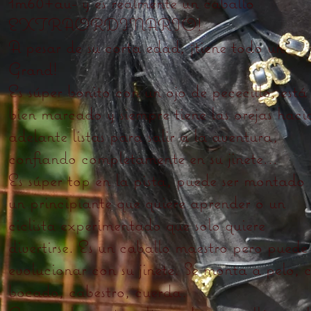
1m60+au- y es realmente un caballo
EXTRAORDINARIO!
A pesar de su corta edad, ¡tiene todo un
Grand!
Es súper bonito con un ojo de pececillo, está
bien marcado y siempre tiene las orejas haci
adelante listas para salir a la aventura,
confiando completamente en su jinete...
Es súper top en la pista, puede ser montado
un principiante que quiere aprender o un
ciclista experimentado que solo quiere
divertirse. Es un caballo maestro pero puede
evolucionar con su jinete. Se monta a pelo, 
bocado, cabestro, cuerda.