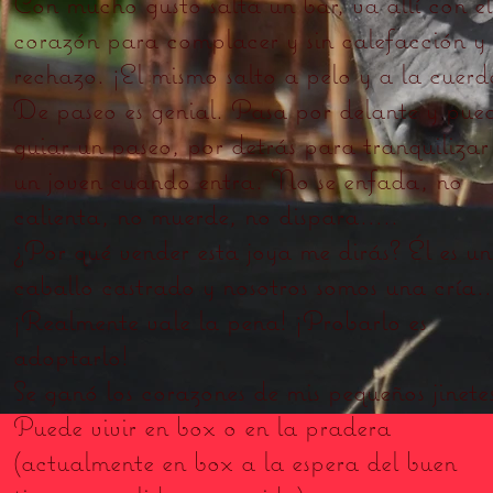
Con mucho gusto salta un bar, va allí con el
corazón para complacer y sin calefacción y 
rechazo. ¡El mismo salto a pelo y a la cuerd
De paseo es genial. Pasa por delante y pue
guiar un paseo, por detrás para tranquilizar
un joven cuando entra. No se enfada, no
calienta, no muerde, no dispara…..
¿Por qué vender esta joya me dirás? Él es un
caballo castrado y nosotros somos una cría
¡Realmente vale la pena! ¡Probarlo es
adoptarlo!
Se ganó los corazones de mis pequeños jinete
Puede vivir en box o en la pradera
(actualmente en box a la espera del buen