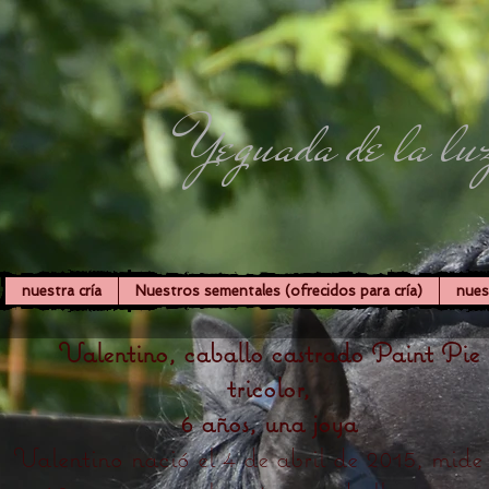
Yeguada de la lu
nuestra cría
Nuestros sementales (ofrecidos para cría)
nues
Valentino, caballo castrado Paint Pie
tricolor,
6 años, una joya
Valentino nació el 4 de abril de 2015, mide