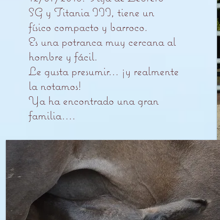
SG y Titania III, tiene un
físico compacto y barroco.
Es una potranca muy cercana al
hombre y fácil.
Le gusta presumir... ¡y realmente
la notamos!
Ya ha encontrado una gran
familia....