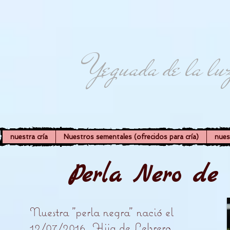
Yeguada de la lu
nuestra cría
Nuestros sementales (ofrecidos para cría)
nues
Perla Nero de 
Nuestra "perla negra" nació el
12/07/2016. Hija de Lebrero