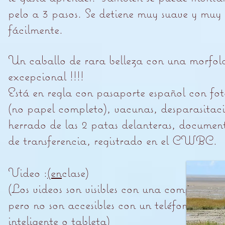
pelo a 3 pasos. Se detiene muy suave y muy
fácilmente.
Un caballo de rara belleza con una morfol
excepcional !!!!
Está en regla con pasaporte español con fot
(no papel completo), vacunas, desparasitac
herrado de las 2 patas delanteras, documen
de transferencia, registrado en el CWBC.
Video :
(en
clase)
(Los videos son visibles con una computado
pero no son accesibles con un teléfono
inteligente o tableta)