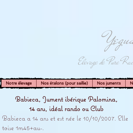
Yegua
Elevage de Pure Rac
Notre élevage
Nos étalons (pour saillie)
Nos juments
N
Babieca, Jument ibérique Palomina,
14 ans, idéal rando ou Club
Babieca a 14 ans et est née le 10/10/2007. Elle
toise 1m45+au-.