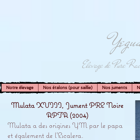
Yegua
Elevage de Pure Rac
Notre élevage
Nos étalons (pour saillie)
Nos juments
N
Mulata XVIII, Jument PRE Noire
APTA (2004)
Mulata a des origines YM par le papa
et également de l'Escalera.