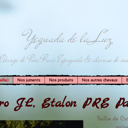
Yeguada de la Luz
Elevage de Pure Race Espagnole & chevaux de cou
llie)
Nos juments
Nos produits
Nos autres chevaux
ro JL, Etalon PRE Pa
Saillie de C
palo