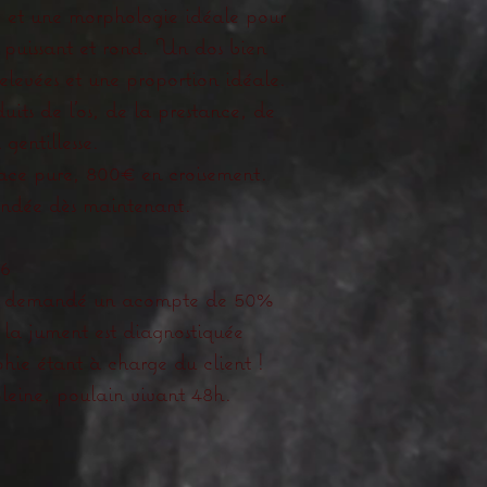
te et une morphologie idéale pour
 puissant et rond. Un dos bien
relevées et une proportion idéale.
uits de l’os, de la prestance, de
 gentillesse.
ace pure, 800€ en croisement.
ndée dès maintenant.
86
est demandé un acompte de 50%
e la jument est diagnostiquée
hie étant à charge du client !
leine, poulain vivant 48h.