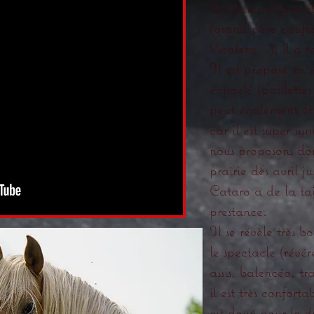
De jolies allures e
(grand père cali
Escalera...), il a 
Il est proposé en 
congelé (paillettes
peut également êtr
car il est super sy
nous proposons donc
prairie dès avril j
Cataro a de la ta
prestance.
Il se révèle très b
le spectacle (révé
assis, balencéo, tra
il est très confor
est doué pour le 