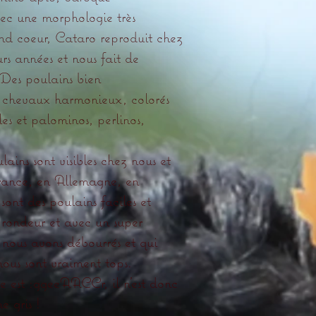
ec une morphologie très
nd coeur, Cataro reproduit chez
urs années et nous fait de
 Des poulains bien
s chevaux harmonieux, colorés
les et palominos, perlinos,
lains sont visibles chez nous et
France, en Allemagne, en
nt des poulains faciles et
 rondeur et avec un super
nous avons débourrés et qui
ous sont vraiment tops.
e est :ggeeAACCr, il n’est donc
e gris !