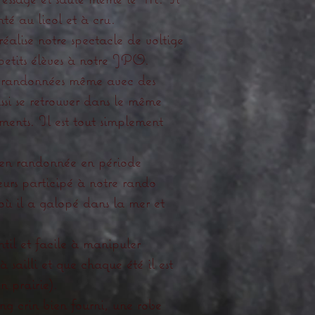
té au licol et à cru.
éalise notre spectacle de voltige
petits élèves à notre JPO.
s randonnées même avec des
ssi se retrouver dans le même
ments. Il est tout simplement
en randonnée en période
lleurs participé à notre rando
ù il a galopé dans la mer et
ntil et facile à manipuler
à sailli et que chaque été il est
n prairie).
ng crin bien fourni, une robe