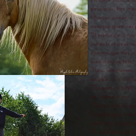
peut aussi être mon
Chaque année, il r
cosaque avec nos 
Il participe à no
juments et peut au
camion que des ju
bien dans sa tête.
Nous l’emmenons 
estivale, il a d’ai
Touquet en 2022 o
ce, même à cru.
C'est un cheval ge
(malgré qu'il a déj
avec nos juments e
Il a de beau et lo