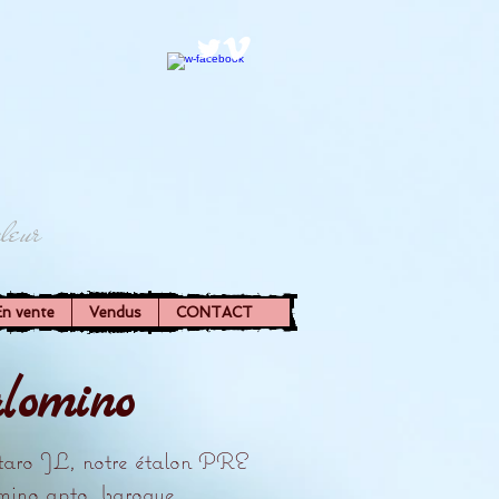
leur
En vente
Vendus
CONTACT
lomino
ataro JL, notre étalon PRE
mino apto, baroque