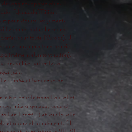
t des origines appréciables
ficado, YeguadaMilitar,
tout pour séduire vos juments.
saillie monte naturelle ou en
 agrées pour toute l'Europe), il
e avec vos juments en prairie
mpa (même si elles sont suitées),
 des saillies naturelles en
usque juin.
ille : 1m64 et beaucoup de
on élève pour le travail au sol et
rence, mise à genoux, couché,
vail en liberté...) et sous la selle,
table et apprend rapidement. Il
dressage et saute même le M. Il