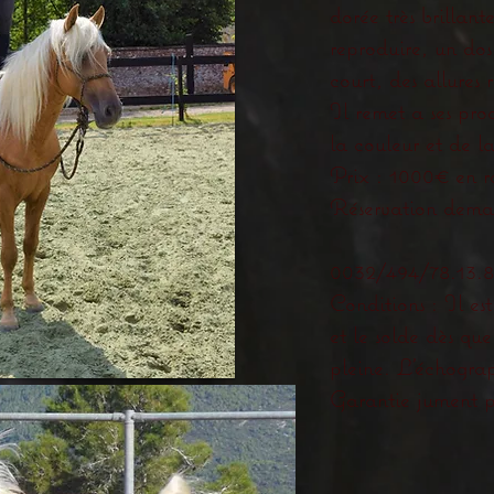
dorée très brillan
reproduire, un dos
court, des allures 
Il remet a ses prod
la couleur et de la
Prix : 1000€ en r
Réservation dema
0032/494/78.13.
Conditions : Il 
et le solde dès qu
pleine. L’échograp
Garantie jument p