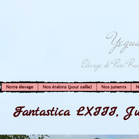
Yegua
Elevage de Pure Rac
Notre élevage
Nos étalons (pour saillie)
Nos juments
N
Fantastica LXIII, Ju