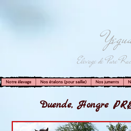
Yegua
Elevage de Pure Rac
Notre élevage
Nos étalons (pour saillie)
Nos juments
N
Duende, Hongre PRE 