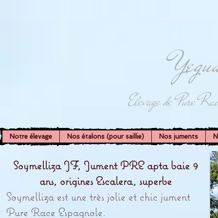
Yegua
Elevage de Pure Rac
Notre élevage
Nos étalons (pour saillie)
Nos juments
N
Soymelliza JF, Jument PRE apta baie 9
ans, origines Escalera, superbe
Soymelliza est une très jolie et chic jument
Pure Race Espagnole.