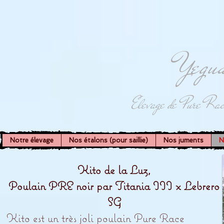
Yegua
Elevage de Pure Rac
Notre élevage
Nos étalons (pour saillie)
Nos juments
N
Kito de la Luz,
Poulain PRE noir par Titania III x Lebrero
SG
Kito est un très joli poulain Pure Race