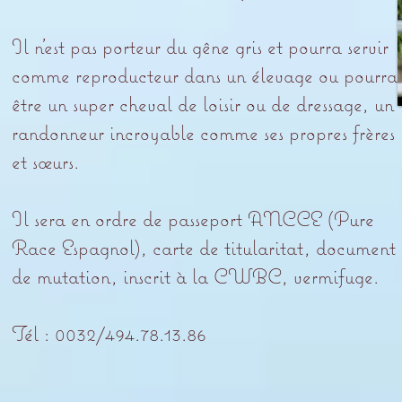
Il n’est pas porteur du gêne gris et pourra servir
comme reproducteur dans un élevage ou pourra
être un super cheval de loisir ou de dressage, un
randonneur incroyable comme ses propres frères
et sœurs.
Il sera en ordre de passeport ANCCE (Pure
Race Espagnol), carte de titularitat, document
de mutation, inscrit à la CWBC, vermifuge.
​Tél : 0032/494.78.13.86