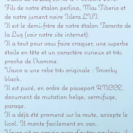
Fils de notre étalon perlino, Mas Tiberio et
de notre jument noire Islera LVI.
Il est le demi-frère de notre étalon Taranto de
la Luz (voir notre site internet).
Il a tout pour vous faire craquer, une superbe
étoile en tête et un caractère curieux et très
proche de l'homme.
Vasco a une robe très originale : Smocky
black.
Il est pucé, en ordre de passeport ANCCE,
document de mutation belge, vermifuge,
parage.
Il a déjà été promené sur la route, accepte le
licol. Il monte facilement en van.
Vasco vit en prairie avec d'autres poulains, il