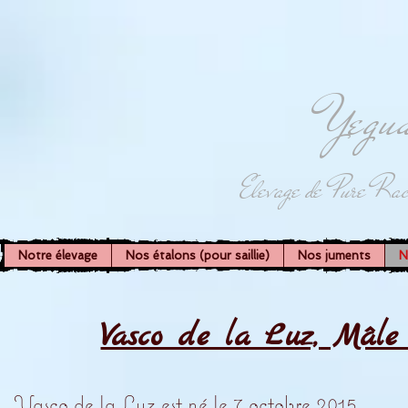
Yegua
Elevage de Pure Rac
Notre élevage
Nos étalons (pour saillie)
Nos juments
N
Vasco de la Luz, Mâl
Vasco de la Luz est né le 7 octobre 2015.