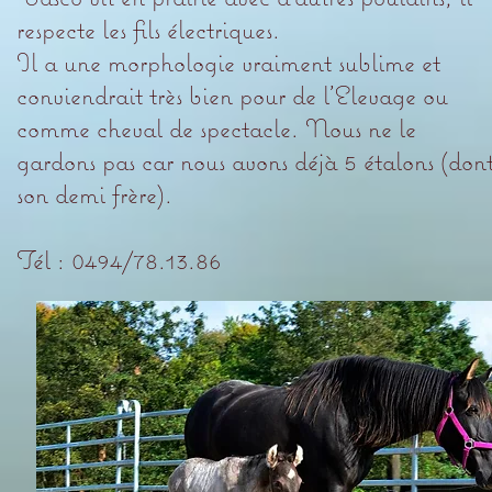
respecte les fils électriques.
Il a une morphologie vraiment sublime et
conviendrait très bien pour de l'Elevage ou
comme cheval de spectacle. Nous ne le
gardons pas car nous avons déjà 5 étalons (don
son demi frère).
Tél : 0494/78.13.86