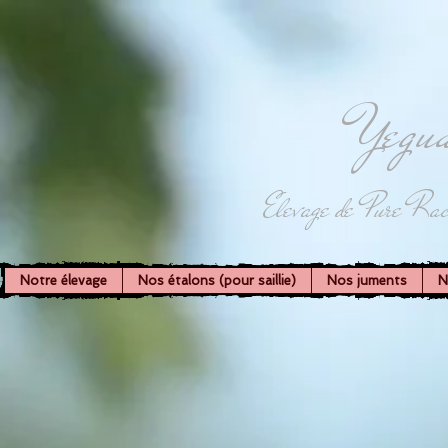
Yegua
Elevage de Pure Rac
Notre élevage
Nos étalons (pour saillie)
Nos juments
N