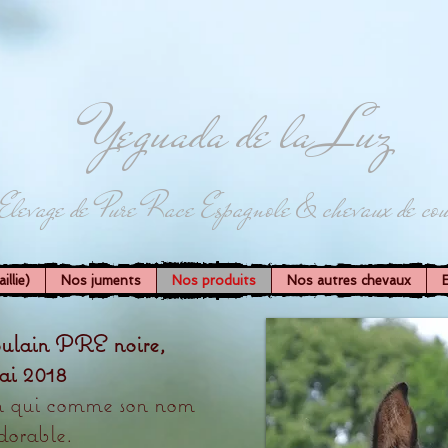
Yeguada de la Luz
Elevage de Pure Race Espagnole & chevaux de cou
llie)
Nos juments
Nos produits
Nos autres chevaux
oulain PRE noire,
ai 2018
in qui comme son nom
adorable.