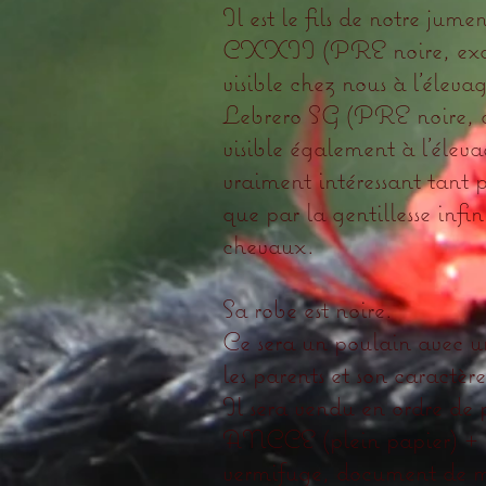
Il est le fils de notre 
CXXII (PRE noire, excell
visible chez nous à l’éleva
Lebrero SG (PRE noire, or
visible également à l’éle
vraiment intéressant tant
que par la gentillesse infi
chevaux.
Sa robe est noire.
Ce sera un poulain avec u
les parents et son caractè
Il sera vendu en ordre de 
ANCCE (plein papier) + ca
vermifuge, document de m