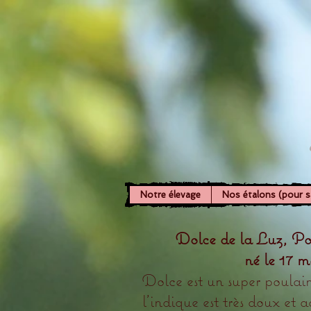
Notre élevage
Nos étalons (pour sai
Dolce de la Luz, P
né le 17 m
Dolce est un super poula
l’indique est très doux et 