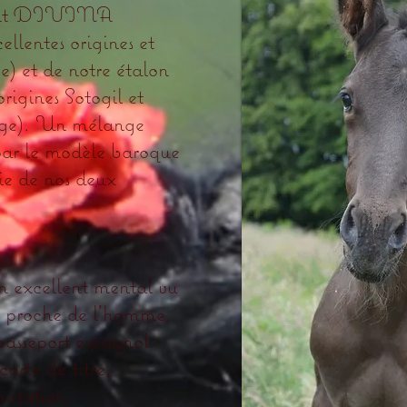
jument DIVINA
entes origines et
ge) et de notre étalon
igines Sotogil et
vage). Un mélange
 par le modèle baroque
nie de nos deux
n excellent mental vu
re proche de l’homme.
passeport espagnol
rte de titre,
utation.