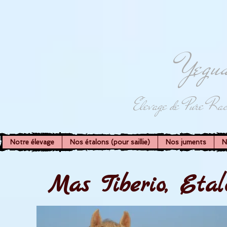
Yegua
Elevage de Pure Rac
Notre élevage
Nos étalons (pour saillie)
Nos juments
N
Mas Tiberio, Eta