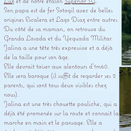
Luz
et de notre étalon
Superior SG
.
Son papa est de fer Sotogil avec de belles
origines Escalera et Lazo Diaz entre autres.
Du côté de sa maman, on retrouve du
Granda Losada et du Yeguada Militar.
Jalina a une tête très expressive et a déjà
de la taille pour son âge.
Elle devrait toiser aux alentours d’1m60.
Elle sera baroque (il suffit de regarder ses 2
parents, qui sont tous deux visibles chez
nous).
Jalina est une très chouette pouliche, qui a
déjà été promenée sur la route et connait la
marche en main et le pansage. Elle a