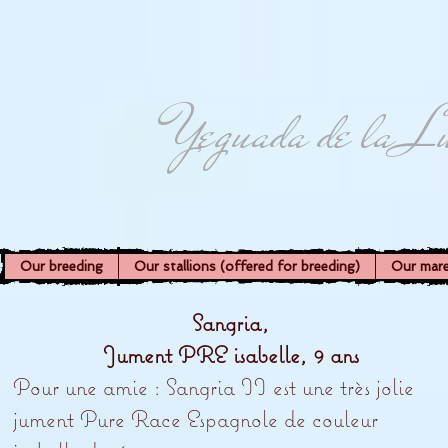
Yeguada de la L
Our breeding
Our stallions (offered for breeding)
Our mar
Sangria,
Jument PRE isabelle, 9 ans
Pour une amie : Sangria II est une très jolie
jument Pure Race Espagnole de couleur